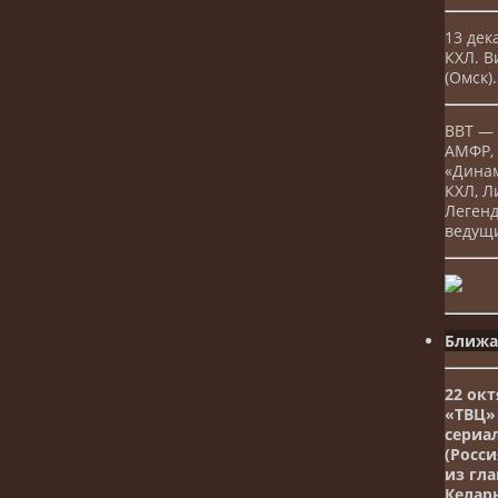
13 дек
КХЛ. В
(Омск).
ВВТ —
АМФР, 
«Динам
КХЛ, Л
Легенд
ведущи
Ближа
22 окт
«ТВЦ»
сериа
(Росси
из гл
Келарь