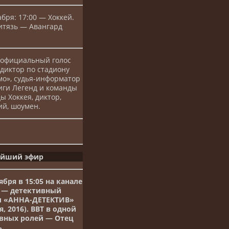
абря: 17:00 — Хоккей.
итязь — Авангард
 официальный голос
диктор по стадиону
о», судья-информатор
иги Легенд и команды
ы Хоккея, диктор,
й, шоумен.
йший эфир
ября в 15:05 на канале
 — детективный
л «АННА-ДЕТЕКТИВ»
я, 2016). ВВТ в одной
авных ролей — Отец
.