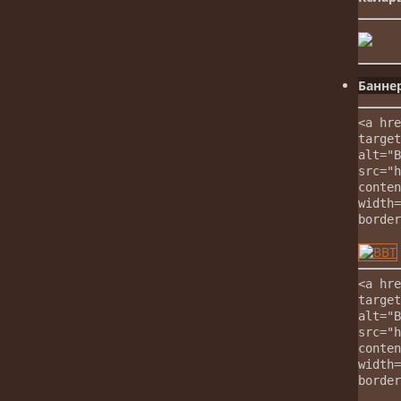
Банне
<a hre
target
alt="В
src="h
conten
width=
border
<a hre
target
alt="В
src="h
conten
width=
border