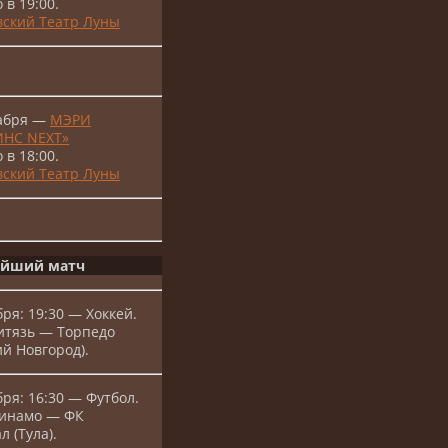
 в 19:00.
ский Театр Луны
кабря —
МЭРИ
НС NEXT»
 в 18:00.
ский Театр Луны
йший матч
бря: 19:30 — Хоккей.
итязь — Торпедо
й Новгород).
бря: 16:30 — Футбол.
Динамо — ФК
л (Тула).