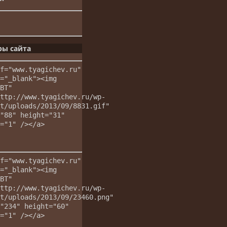
ры сайта
f="www.tyagichev.ru"
="_blank"><img
ВТ"
ttp://www.tyagichev.ru/wp-
t/uploads/2013/09/8831.gif"
"88" height="31"
="1" /></a>
f="www.tyagichev.ru"
="_blank"><img
ВТ"
ttp://www.tyagichev.ru/wp-
t/uploads/2013/09/23460.png"
"234" height="60"
="1" /></a>