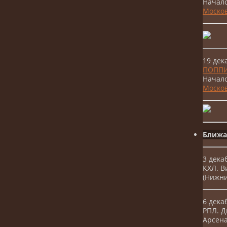
Начало
Москов
19 де
ПОППИ
Начало
Москов
Ближа
3 дека
КХЛ. В
(Нижни
6 дека
РПЛ. 
Арсена