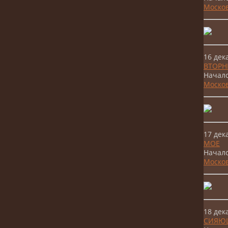
Москов
16 де
ВТОРН
Начало
Москов
17 де
МОЕ
Начало
Москов
18 де
СИЯЮ