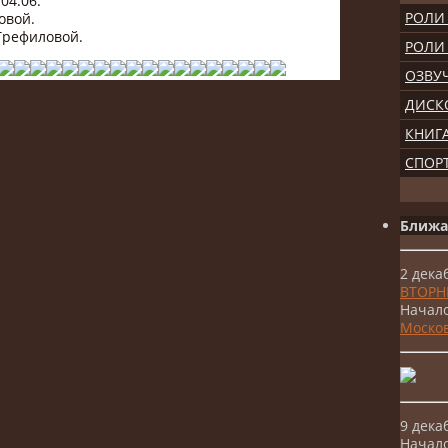
04.06.
РОЛИ 
овой.
Трефиловой.
РОЛИ
ОЗВУ
ДИСК
КНИГ
СПОР
Ближа
2 дек
ВТОРН
Начало
Москов
9 дек
Начало