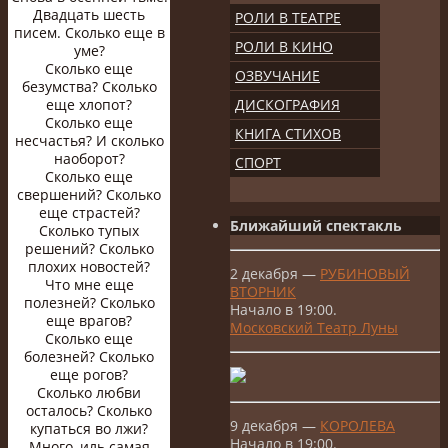
Двадцать шесть
РОЛИ В ТЕАТРЕ
писем. Сколько еще в
РОЛИ В КИНО
уме?
Сколько еще
ОЗВУЧАНИЕ
безумства? Сколько
еще хлопот?
ДИСКОГРАФИЯ
Сколько еще
КНИГА СТИХОВ
несчастья? И сколько
наоборот?
СПОРТ
Сколько еще
свершений? Сколько
еще страстей?
Ближайший спектакль
Сколько тупых
решений? Сколько
плохих новостей?
2 декабря —
РУБИНОВЫЙ
Что мне еще
ВТОРНИК
полезней? Сколько
Начало в 19:00.
еще врагов?
Московский Театр Луны
Сколько еще
болезней? Сколько
еще рогов?
Сколько любви
осталось? Сколько
9 декабря —
КОРОЛЕВА
купаться во лжи?
Начало в 19:00.
Много, иль самая