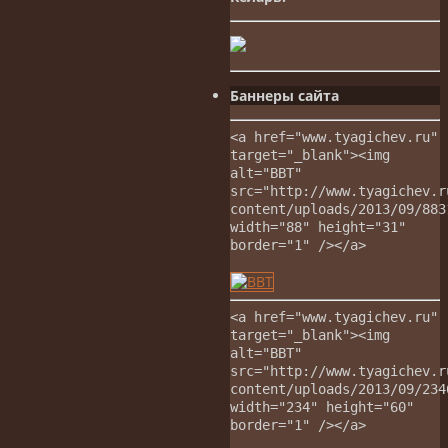
Баннеры сайта
<a href="www.tyagichev.ru"
target="_blank"><img
alt="ВВТ"
src="http://www.tyagichev.r
content/uploads/2013/09/883
width="88" height="31"
border="1" /></a>
<a href="www.tyagichev.ru"
target="_blank"><img
alt="ВВТ"
src="http://www.tyagichev.r
content/uploads/2013/09/234
width="234" height="60"
border="1" /></a>